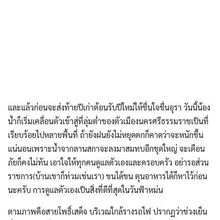
และแล้วก่อนจะส่งท้ายปีเก่าต้อนรับปีใหม่ให้ชื่นใจชื่นอุรา วันนี้น้อง
น้ำก็เริ่มเคลื่อนตัวเข้าสู่ที่ลุ่มต่ำของตัวเมืองนครศรีธรรมราชเป็นที่
เรียบร้อยไปหลายพื้นที่ ถ้ายังฝนยังไม่หยุดตกก็คาดว่าจะหนักขึ้น
แน่นอนเพราะน้ำจากลานสกาจะลงมาสมทบอีกชุดใหญ่ จะเตือน
ภัยก็คงไม่ทัน เอาใจให้ทุกคนดูแลตัวเองและครอบครัว อย่ารอส่วน
ราชการ(บ้านเขาก็ท่วมเช่นเรา) ขนได้ขน ตุนอาหารได้ก็หาไว้ก่อน
นะครับ การดูแลตัวเองเป็นสิ่งที่ดีที่สุดในวันฟ้าหม่น
ตามภาพคือสายโพธิ์เสด็จ บริเวณใกล้รางรถไฟ ปรากฏว่าช่วงเย็น