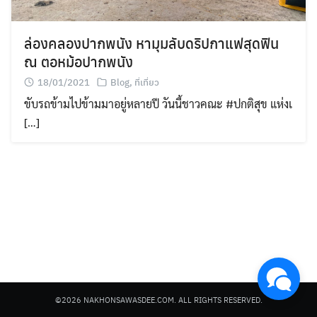
ล่องคลองปากพนัง หามุมลับดริปกาแฟสุดฟิน
ณ ตอหม้อปากพนัง
18/01/2021
Blog
,
ที่เที่ยว
ขับรถข้ามไปข้ามมาอยู่หลายปี วันนี้ชาวคณะ #ปกติสุข แห่งเ
Search
[…]
for:
©2026 NAKHONSAWASDEE.COM. ALL RIGHTS RESERVED.