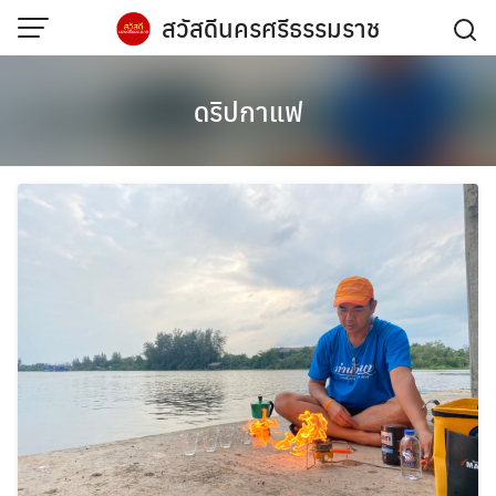
Skip
สวัสดีนครศรีธรรมราช
to
content
ดริปกาแฟ