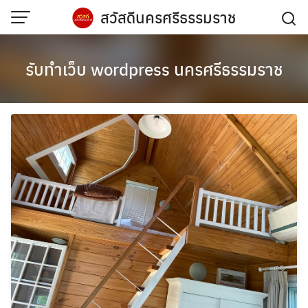
Skip
สวัสดีนครศรีธรรมราช
to
content
รับทำเว็บ wordpress นครศรีธรรมราช