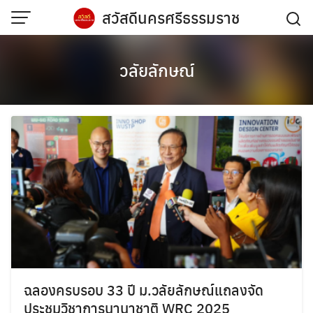
Skip
สวัสดีนครศรีธรรมราช
to
content
วลัยลักษณ์
ฉลองครบรอบ 33 ปี ม.วลัยลักษณ์แถลงจัด
ประชุมวิชาการนานาชาติ WRC 2025