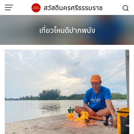
Skip
สวัสดีนครศรีธรรมราช
to
content
เที่ยวไหนดีปากพนัง