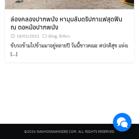
ล่องคลองปากพนัง หามุมลับดริปกาแฟสุดฟิน
ณ ตอหม้อปากพนัง
18/01/2021
Blog
,
ที่เที่ยว
ขับรถข้ามไปข้ามมาอยู่หลายปี วันนี้ชาวคณะ #ปกติสุข แห่งเ
Search
[…]
for:
©2026 NAKHONSAWASDEE.COM. ALL RIGHTS RESERVED.