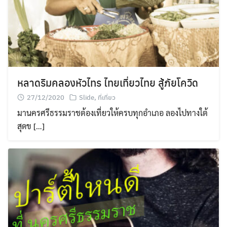
Search
for:
หลาดริมคลองหัวไทร ไทยเที่ยวไทย สู้ภัยโควิด
27/12/2020
Slide
,
ที่เที่ยว
มานครศรีธรรมราชต้องเที่ยวให้ครบทุกอำเภอ ลองไปทางใต้
สุดข […]