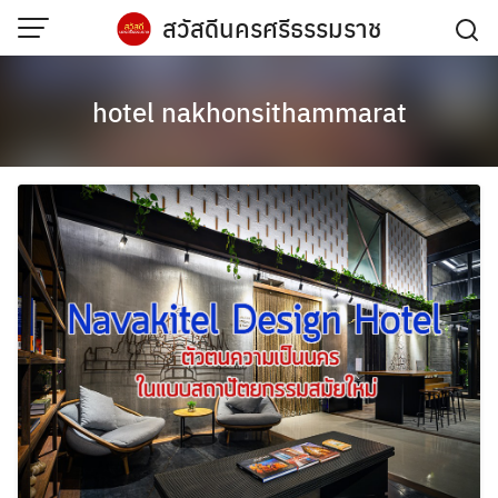
Skip
สวัสดีนครศรีธรรมราช
to
content
hotel nakhonsithammarat