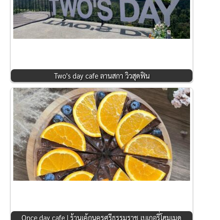
Two's day cafe ลานสกา วิวสุดฟิน
Once day cafe | ร้านเค้กนครศรีธรรมราช เบเกอรี่โฮมเมด