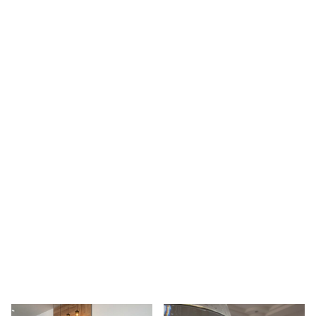
Search
for: