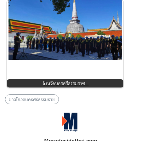
จังหวัดนครศรีธรรมราช…
ข่าวโควิดนครศรีธรรมราช
Moredesignthai.com