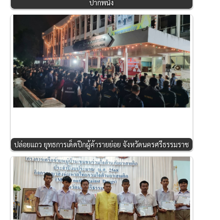
ปากพนัง
ปล่อยแถว ยุทธการเด็ดปีกผู้ค้ารายย่อย จังหวัดนครศรีธรรมราช