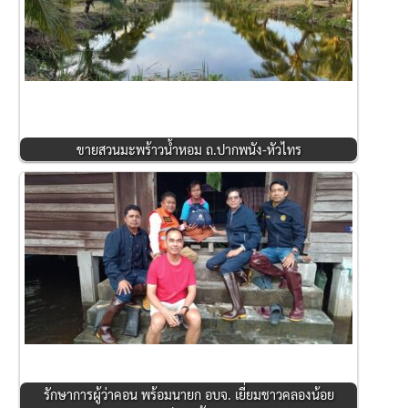
ขายสวนมะพร้าวน้ำหอม ถ.ปากพนัง-หัวไทร
รักษาการผู้ว่าคอน พร้อมนายก อบจ. เยี่ยมชาวคลองน้อย