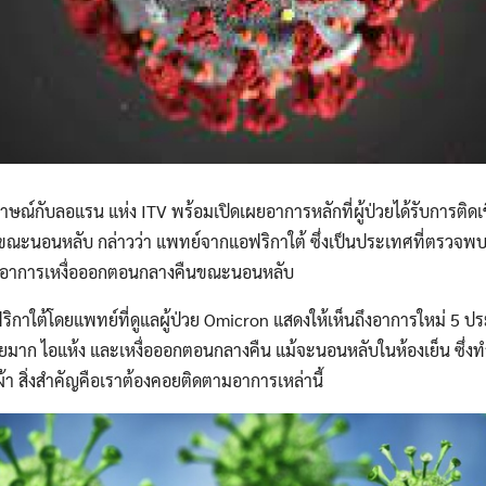
Search
for:
ภาษณ์กับลอแรน แห่ง ITV พร้อมเปิดเผยอาการหลักที่ผู้ป่วยได้รับการติดเช
ขณะนอนหลับ กล่าวว่า แพทย์จากแอฟริกาใต้ ซึ่งเป็นประเทศที่ตรวจพบเชื
วยมีอาการเหงื่อออกตอนกลางคืนขณะนอนหลับ
กาใต้โดยแพทย์ที่ดูแลผู้ป่วย Omicron แสดงให้เห็นถึงอาการใหม่ 5 ปร
นื่อยมาก ไอแห้ง และเหงื่อออกตอนกลางคืน แม้จะนอนหลับในห้องเย็น ซึ่
้อผ้า สิ่งสำคัญคือเราต้องคอยติดตามอาการเหล่านี้