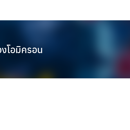
องโอมิครอน