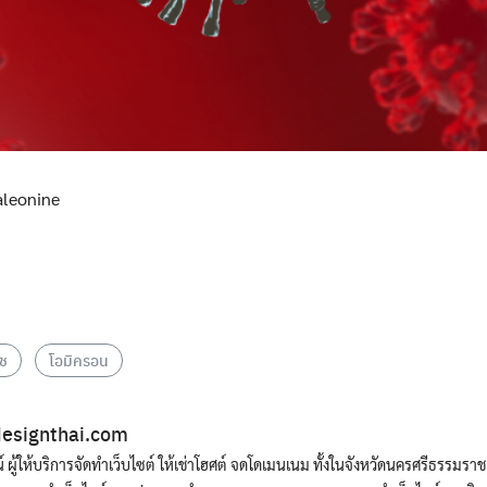
aleonine
s
าช
โอมิครอน
esignthai.com
น์ ผู้ให้บริการจัดทำเว็บไซต์ ให้เช่าโฮศต์ จดโดเมนเนม ทั้งในจังหวัดนครศรีธรรมรา