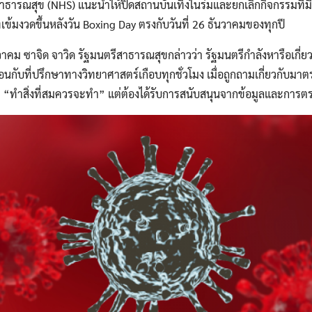
ารณสุข (NHS) แนะนำให้ปิดสถานบันเทิงในร่มและยกเลิกกิจกรรมที่มีผ
ข้มงวดขึ้นหลังวัน Boxing Day ตรงกับวันที่ 26 ธันวาคมของทุกปี
ันวาคม ซาจิด จาวิด รัฐมนตรีสาธารณสุขกล่าวว่า รัฐมนตรีกำลังหารือเกี่ยวก
นกับที่ปรึกษาทางวิทยาศาสตร์เกือบทุกชั่วโมง เมื่อถูกถามเกี่ยวกับมาตรก
ะ “ทำสิ่งที่สมควรจะทำ” แต่ต้องได้รับการสนับสนุนจากข้อมูลและการต