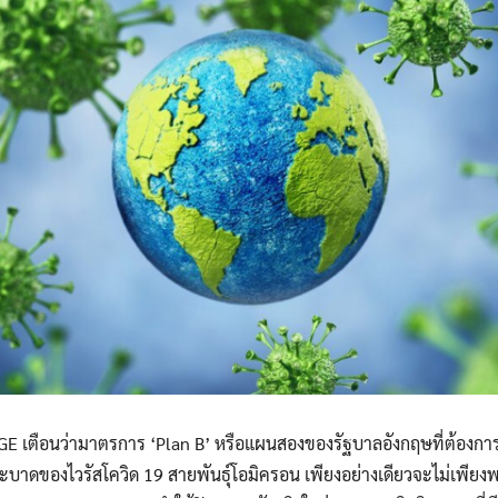
GE เตือนว่ามาตรการ ‘Plan B’ หรือแผนสองของรัฐบาลอังกฤษที่ต้องกา
าดของไวรัสโควิด 19 สายพันธุ์โอมิครอน เพียงอย่างเดียวจะไม่เพียงพอ