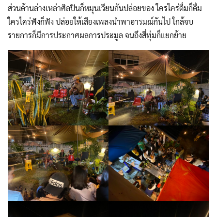
ส่วนด้านล่างเหล่าศิลปินก็หมุนเวียนกันปล่อยของ ใครไคร่ดื่มก็ดื่ม
ใครไคร่ฟังก็ฟัง ปล่อยให้เสียงเพลงนำพาอารมณ์กันไป ใกล้จบ
รายการก็มีการประกาศผลการประมูล จนถึงสี่ทุ่มก็แยกย้าย