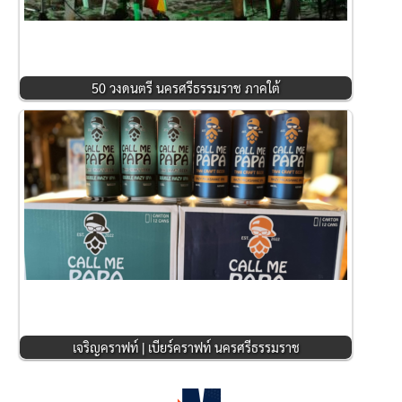
50 วงดนตรี นครศรีธรรมราช ภาคใต้
เจริญคราฟท์ | เบียร์คราฟท์ นครศรีธรรมราช