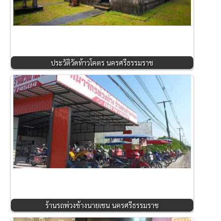
ประวัติวัดท้าวโคตร นครศรีธรรมราช
ร้านรถพ่วงข้างนายเชน นครศรีธรรมราช