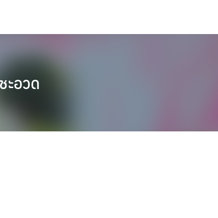
.ชะอวด