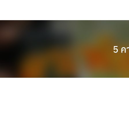
Skip
to
content
5 คา