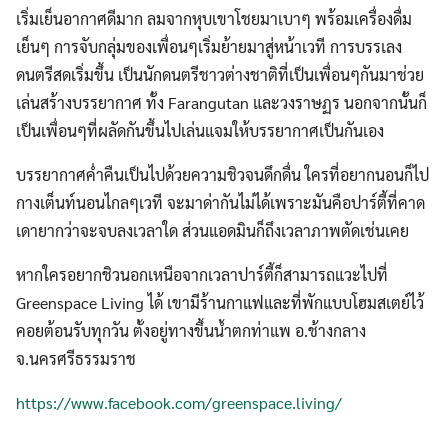
เริ่มเย็นอากาศดีมาก ลมจากหุบเขาโชยมาเบาๆ พร้อมเครื่องดื่ม
เย็นๆ การจับกลุ่มของเพื่อนๆเริ่มย้ายมาสู่หน้าเวที การบรรเลง
ดนตรีสดเริ่มขึ้น เป็นนักดนตรีชาวต่างชาติที่เป็นเพื่อนๆกันมาช่วย
เล่นสร้างบรรยากาศ ทั้ง Farangutan และวงราษฏร นอกจากนั้นก็
เป็นเพื่อนๆที่ผลัดกันขึ้นไปเล่นแจมให้บรรยากาศเป็นกันเอง
บรรยากาศค่ำคืนเป็นไปด้วยความชิวจนดึกดื่น ใครที่อยากนอนก็ไป
กางเต็นท์นอนไกลๆเวที จะมาด่ากันไม่ได้เพราะมันคือปาร์ตี้ที่คาด
เดายากว่าจะจบลงเวลาใด ส่วนแอดมินก็ถึงเวลาภาพตัดเช่นเคย
หากใครอยากชิวนอกเหนือจากเวลาปาร์ตี้ก็สามารถแวะไปที่
Greenspace Living ได้ เขามีร้านกาแฟและที่พักแบบโฮมสเตย์ไว้
คอยต้อนรับทุกวัน ตั้งอยู่ทางขึ้นน้ำตกท่าแพ อ.ช้างกลาง
จ.นครศรีธรรมราช
https://www.facebook.com/greenspace.living/