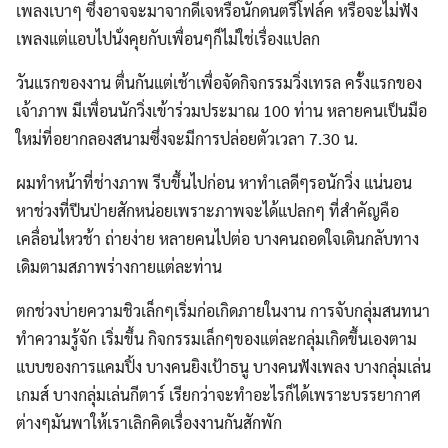
เพลงเบาๆ ซึ่งอาจจะมาจากดีเจหรือนักดนตรีโฟล์ค หรือจะไม่ฟัง
เพลงแต่แอบไปนั่งคุยกับเพื่อนๆก็ไม่ใช่เรื่องแปลก
วันแรกของงาน ตื่นกันแต่เช้าเพื่อจัดกิจกรรมวิ่งเทรล ครั้งแรกของ
เจ้าภาพ มีเพื่อนนักวิ่งเข้าร่วมประมาณ 100 ท่าน หลายคนเป็นมือ
ใหม่ที่อยากลองสนามซึ่งจะมีการปล่อยตัวเวลา 7.30 น.
ผมทำหน้าที่ช่างภาพ รีบขึ้นไปก่อน หาทำเลดีๆรอนักวิ่ง แน่นอน
หาช่วงที่ปีนป่ายสักหน่อยเพราะภาพจะได้แปลกๆ ที่สำคัญคือ
เคลื่อนไหวช้า ถ่ายง่าย หลายคนไปต่อ บางคนถอดใจเดินกลับทาง
เดิมตามสภาพร่างกายแต่ละท่าน
ตกช่วงบ่ายความชิวเล็กๆเริ่มก่อเกิดภายในงาน การจับกลุ่มสนทนา
ทำความรู้จัก เริ่มขึ้น กิจกรรมเล็กๆของแต่ละกลุ่มเกิดขึ้นเองตาม
แบบของการแคมปิ้ง บางคนยิงเป้าธนู บางคนฟังเพลง บางกลุ่มเล่น
เกมส์ บางกลุ่มเล่นกีตาร์ เรียกว่าจะทำอะไรก็ได้เพราะบรรยากาศ
ต่างๆมันพาให้เราเลิกคิดเรื่องงานกันสักพัก