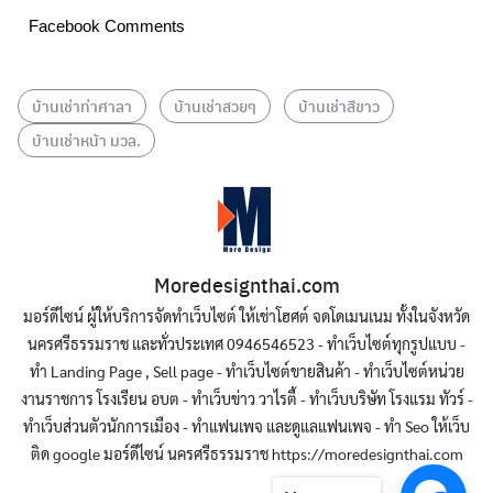
Facebook Comments
บ้านเช่าท่าศาลา
บ้านเช่าสวยๆ
บ้านเช่าสีขาว
บ้านเช่าหน้า มวล.
Moredesignthai.com
มอร์ดีไซน์ ผู้ให้บริการจัดทำเว็บไซต์ ให้เช่าโฮศต์ จดโดเมนเนม ทั้งในจังหวัด
นครศรีธรรมราช และทั่วประเทศ 0946546523 - ทำเว็บไซต์ทุกรูปแบบ -
ทำ Landing Page , Sell page - ทำเว็บไซต์ขายสินค้า - ทำเว็บไซต์หน่วย
งานราชการ โรงเรียน อบต - ทำเว็บข่าว วาไรตี้ - ทำเว็บบริษัท โรงแรม ทัวร์ -
ทำเว็บส่วนตัวนักการเมือง - ทำแฟนเพจ และดูแลแฟนเพจ - ทำ Seo ให้เว็บ
ติด google มอร์ดีไซน์ นครศรีธรรมราช https://moredesignthai.com