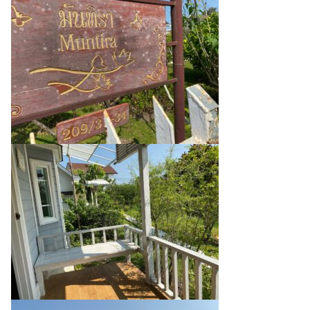
Search
for: