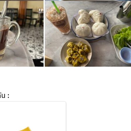
Search
for:
s
น :