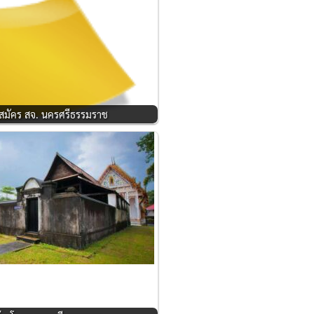
ู้สมัคร สจ. นครศรีธรรมราช