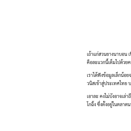
เถ้าแก่สวนยางนาบอน เ
คือละแวกนี้เต็มไปด้วย
เราได้ฟังข้อมูลเล็กน้อย
วนิสเข้าสู่ประเทศไทย บร
เอาละ คงไม่บังอาจเล่าถ
โกฉิ้ง ซึ่งตั้งอยู่ในต