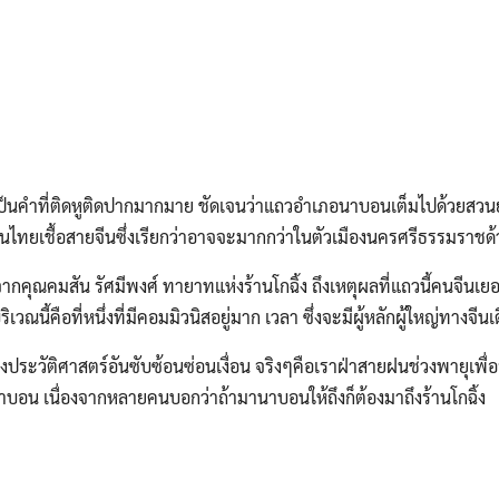
ป็นคำที่ติดหูติดปากมากมาย ชัดเจนว่าแถวอำเภอนาบอนเต็มไปด้วยสวน
คนไทยเชื้อสายจีนซึ่งเรียกว่าอาจจะมากกว่าในตัวเมืองนครศรีธรรมราชด้
จากคุณคมสัน รัศมีพงศ์ ทายาทแห่งร้านโกฉิ้ง ถึงเหตุผลที่แถวนี้คนจีนเยอ
ิเวณนี้คือที่หนึ่งที่มีคอมมิวนิสอยู่มาก เวลา ซึ่งจะมีผู้หลักผู้ใหญ่ทางจ
ึงประวัติศาสตร์อันซับซ้อนซ่อนเงื่อน จริงๆคือเราฝ่าสายฝนช่วงพายุเพื
ลาดนาบอน เนื่องจากหลายคนบอกว่าถ้ามานาบอนให้ถึงก็ต้องมาถึงร้านโกฉิ้ง