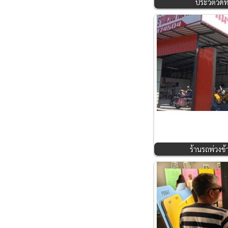
ประวัติวั
ร้านรถพ่วงข