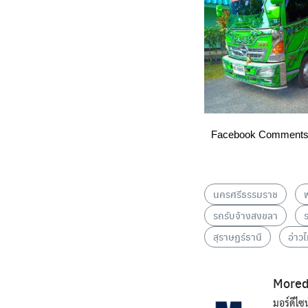
Facebook Comment
นครศรีธรรมราช
พ
รถรับจ้างสงขลา
สุราษฏร์ธานี
อ่าว
Mored
มอร์ดีไซ