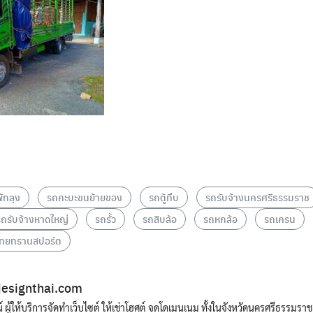
s
ัทลุง
รถกะบะขนย้ายของ
รถตู้ทึบ
รถรับจ้างนครศรีธรรมราช
รถรับจ้างหาดใหญ่
รถรั้ว
รถสิบล้อ
รถหกล้อ
รถเครน
ไทยทรานสปอร์ต
esignthai.com
น์ ผู้ให้บริการจัดทำเว็บไซต์ ให้เช่าโฮศต์ จดโดเมนเนม ทั้งในจังหวัดนครศรีธรรมรา