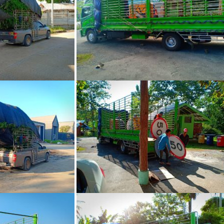
Search
for: