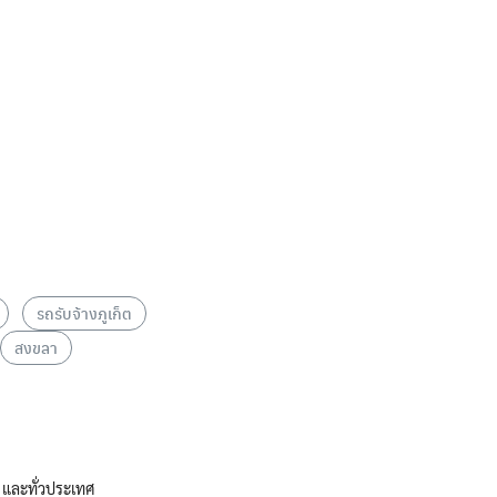
รถรับจ้างภูเก็ต
สงขลา
ช และทั่วประเทศ