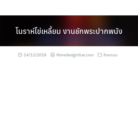
Skip
to
content
โนราห์ไข่เหลี้ยม งานชักพระปากพนัง
14/12/2018
Moredesignthai.com
กิจกรรม