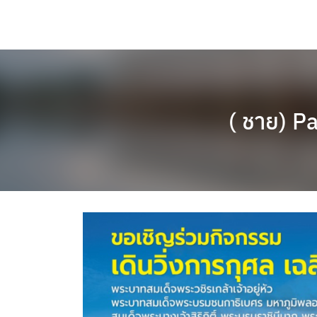
Skip
to
content
( ชาย) P