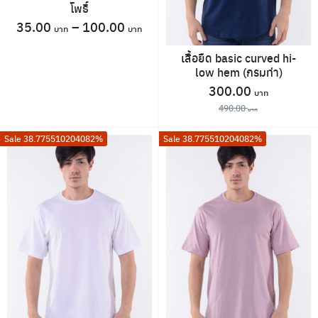
โพธิ์
35.00
–
100.00
This
เสื้อยืด basic curved hi-
product
low hem (กรมท่า)
has
Original
Current
300.00
multiple
price
price
490.00
variants.
was:
is:
This
The
Sale 38.775510204082%
Sale 38.775510204082%
490.00 ฿.
300.00 
product
options
has
may
multiple
be
Search
variants.
for:
chosen
The
on
options
the
may
product
be
page
chosen
on