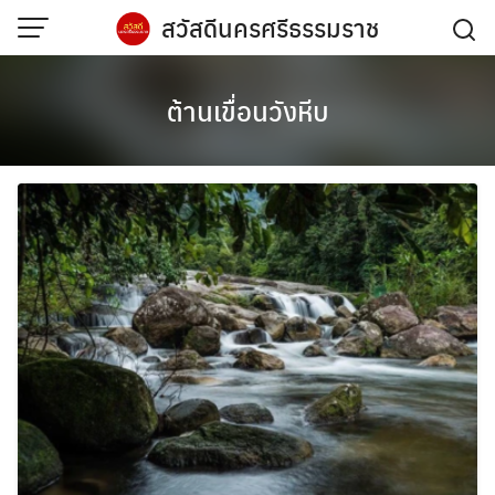
Skip
สวัสดีนครศรีธรรมราช
to
content
ต้านเขื่อนวังหีบ