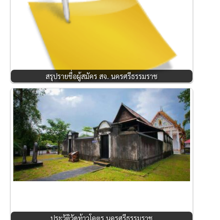
สรุปรายชื่อผู้สมัคร สจ. นครศรีธรรมราช
ประวัติวัดท้าวโคตร นครศรีธรรมราช