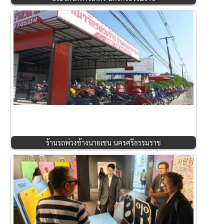
ร้านรถพ่วงข้างนายเชน นครศรีธรรมราช