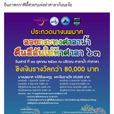
อินภาพกราฟิตี้สวยๆแห่งท่าศาลากันนะจ๊ะ