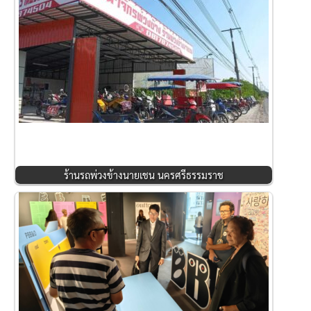
ร้านรถพ่วงข้างนายเชน นครศรีธรรมราช