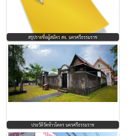
สรุปรายชื่อผู้สมัคร สจ. นครศรีธรรมราช
ประวัติวัดท้าวโคตร นครศรีธรรมราช